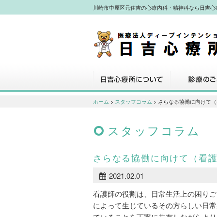
川崎市中原区元住吉の心療内科・精神科なら日吉心
川崎市中原区元住吉の心療内科・精神
なら日吉心療所へ
日吉心療所について
診療のご案内
ホーム
>
スタッフコラム
> さらなる協働に向けて
スタッフコラム
さらなる協働に向けて（看
2021.02.01
看護師の役割は、日常生活上の困りご
によって生じているその方らしい日常
ていることを丁寧に共有しながらより