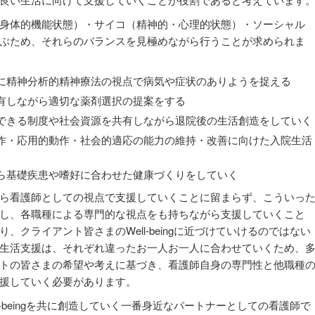
身体的機能状態）・サイコ（精神的・心理的状態）・ソーシャル
ぶため、それらのバランスを見極めながら行うことが求められま
に精神分析的精神療法の視点で病気や症状のありようを捉える
有しながら適切な薬剤選択の提案をする
できる制度や社会資源を共有しながら退院後の生活創造をしていく
作・応用的動作・社会的適応の能力の維持・改善に向けた入院生活
ら基礎疾患や嗜好に合わせた健康づくりをしていく
ら看護師としての視点で支援していくことに留まらず、こういっ
し、各職種による専門的な視点をも持ちながら支援していくこと
クライアント皆さまのWell-beingに近づけていけるのではない
生活支援は、それぞれ違ったお一人お一人に合わせていくため、
トの皆さまの希望や考えに基づき、看護師自身の専門性と他職種
援していく必要があります。
-beingを共に創造していく一番身近なパートナーとしての看護師で