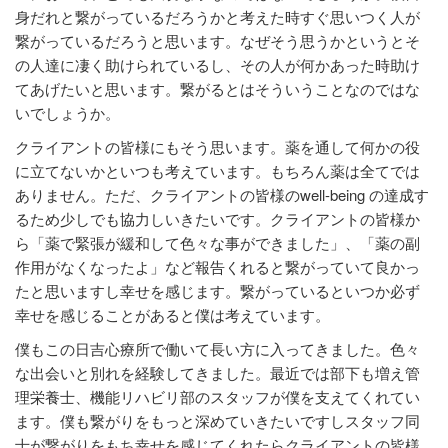
身だれと繋がっているだろうかと考えた時すぐ思いつく人が
繋がっているだろうと思います。なぜそう思うかというとそ
の人達に凄く助けられているし、その人が何かあった時助け
てあげたいと思います。繋がるとはそういうことなのではな
いでしょうか。
クライアントの皆様にもそう思います。薬を通して何かの役
に立てないかといつも考えています。もちろん薬は全てでは
ありません。ただ、クライアントの皆様のwell-being の達成す
るため少しでも協力しいきたいです。クライアントの皆様か
ら「薬で緊張が緩和して色々な事ができました」、「薬の副
作用がなくなったよ」など報告くれると繋がっていて良かっ
たと思いますし幸せを感じます。繋がっているといつか必ず
幸せを感じることがあると僕は考えています。
僕もこの日吉心療所で働いて長い方に入ってきました。色々
な出会いと別れを経験してきました。最近では部下も増え管
理栄養士、機能リハビリ部のスタッフが僕を支えてくれてい
ます。僕も繋がりをもっと深めていきたいですしスタッフ同
士が繋がりをもち幸せを感じてくれたらクライアントの皆様