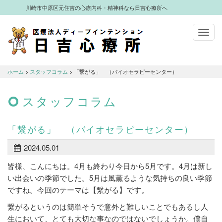
川崎市中原区元住吉の心療内科・精神科なら日吉心療所へ
Toggl
navig
川崎市中原区元住吉の心療内科・精神科
なら日吉心療所へ
ホーム
>
スタッフコラム
> 「繋がる」 （バイオセラピーセンター）
スタッフコラム
「繋がる」 （バイオセラピーセンター）
2024.05.01
皆様、こんにちは。4月も終わり今日から5月です。4月は新し
い出会いの季節でした。5月は風薫るような気持ちの良い季節
ですね。今回のテーマは【繋がる】です。
繋がるというのは簡単そうで意外と難しいことでもあるし人
生において、とても大切な事なのではないでしょうか。僕自