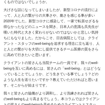
くものではないでしょうか。
大げさな話になってしまいましたが、新型コロナの流行によ
って、人と人の繋がりの大事さや、脆さを感じる事が多い
2020年でした。新型コロナに感染して、一家で転居せざるを
得なかったなどのニュースを聞き、日本人の意識も呉先生が
嘆いた時代と大きく変わりがないのではないかと悲しい気持
ちにもなりました。だからこそ、日吉病院としては、クライ
アント・スタッフのwell-beingを追求する理念に立ち返り、人
と人との繋がりを大切にし提供できるチーム医療の質をさら
に高めて行きたいと思います。
クライアントの皆さんも当院チームの一員です、我々のwell-
beingを互いに高めるには、皆さんの「well-being」とはどうな
っていることでしょうか、どう生きている事でしょう？どの
ような人生を送りたいですか？教えていただければと思いま
す。そこからが始まりです。
我々と皆さんの協働がより調和し、より洗練されれば皆さん
のwell-beingもより高まるでしょう。本コラムではクライアン
トの皆さんのwell-beingを高めるためクライアントとスタッ