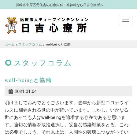
川崎市中原区元住吉の心療内科・精神科なら日吉心療所へ
Toggl
navig
川崎市中原区元住吉の心療内科・精神科
なら日吉心療所へ
ホーム
>
スタッフコラム
> well-beingと協働
スタッフコラム
well-beingと協働
2021.01.04
明けましておめでとうございます。去年から新型コロナウイ
ルスに翻弄される世の中が続いています。しかし、いかなる
世にあっても人はwell-beingを追求する存在であると思いま
す。適切な情報を取捨選択し、妥当な感染対策をとる。これ
は必要でしょう。それ以上は、人間性の破壊につながってい