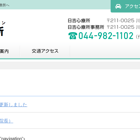
療所へ
アクセスマッ
科
交通アクセス
更新しました
院長）
'navigation'>