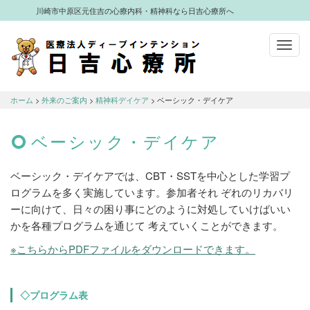
川崎市中原区元住吉の心療内科・精神科なら日吉心療所へ
Toggl
navig
川崎市中原区元住吉の心療内科・精神科
なら日吉心療所へ
ホーム
>
外来のご案内
>
精神科デイケア
> ベーシック・デイケア
ベーシック・デイケア
ベーシック・デイケアでは、CBT・SSTを中心とした学習プ
ログラムを多く実施しています。参加者それ ぞれのリカバリ
ーに向けて、日々の困り事にどのように対処していけばいい
かを各種プログラムを通じて 考えていくことができます。
※こちらからPDFファイルをダウンロードできます。
◇プログラム表