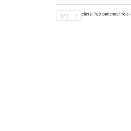
class='wp-pagenavi' role=
1 / 1
1